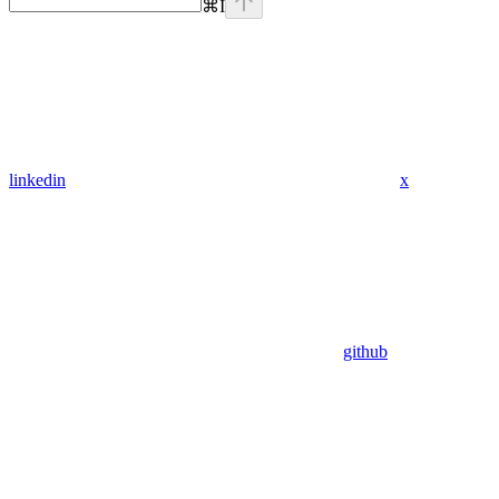
⌘
I
linkedin
x
github